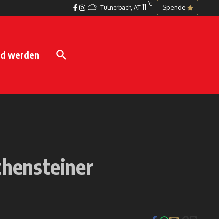
°C
11
Spende
Tullnerbach, AT
ed werden
hensteiner