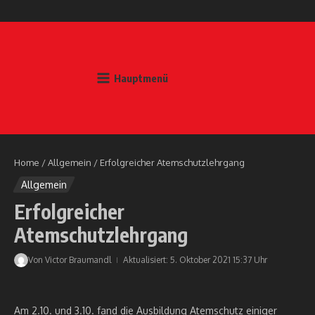
Zum Inhalt springen
Hauptmenü
Home
/
Allgemein
/
Erfolgreicher Atemschutzlehrgang
Allgemein
Erfolgreicher
Atemschutzlehrgang
Von
Victor Braumandl
Aktualisiert: 5. Oktober 2021
15:37 Uhr
Am 2.10. und 3.10. fand die Ausbildung Atemschutz einiger