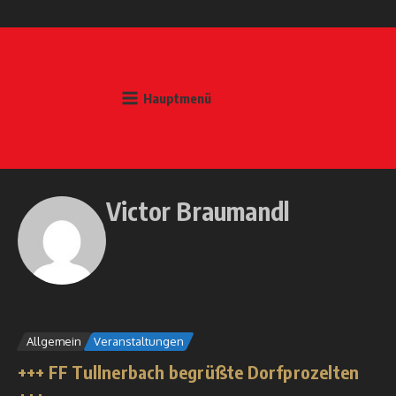
Zum Inhalt springen
Hauptmenü
Victor Braumandl
Allgemein
Veranstaltungen
+++ FF Tullnerbach begrüßte Dorfprozelten