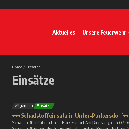
Zum Inhalt springen
Aktuelles
Unsere Feuerwehr
Home
/
Einsätze
Einsätze
Allgemein
Einsätze
+++Schadstoffeinsatz in Unter-Purkersdorf+
Schadstoffeinsatz in Unter Purkersdorf Am Dienstag, den 07.04
Schadstoffgruppe des Feuerwehrabschnittes Purkersdorf am fr