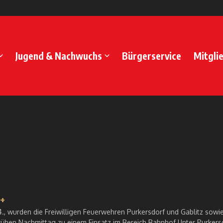
Jugend & Nachwuchs
Bürgerservice
Mitgli
++
., wurden die Freiwilligen Feuerwehren Purkersdorf und Gablitz sowie
ühen Nachmittag zu einem Einsatz im Bereich Bahnhof Unter Purkers