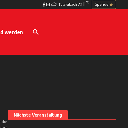
°C
11
Spende
Tullnerbach, AT
ed werden
Nächste Veranstaltung
 die
dorf