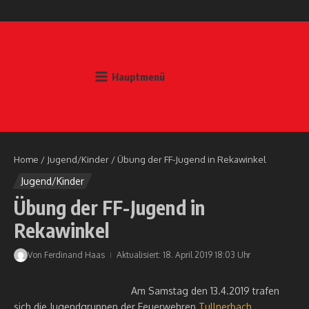
Zum Inhalt springen
Hauptmenü
Home
/
Jugend/Kinder
/
Übung der FF-Jugend in Rekawinkel
Jugend/Kinder
Übung der FF-Jugend in
Rekawinkel
Von
Ferdinand Haas
Aktualisiert: 18. April 2019
18:03 Uhr
Am Samstag den 13.4.2019 trafen
sich die Jugendgruppen der Feuerwehren
Tullnerbach
,