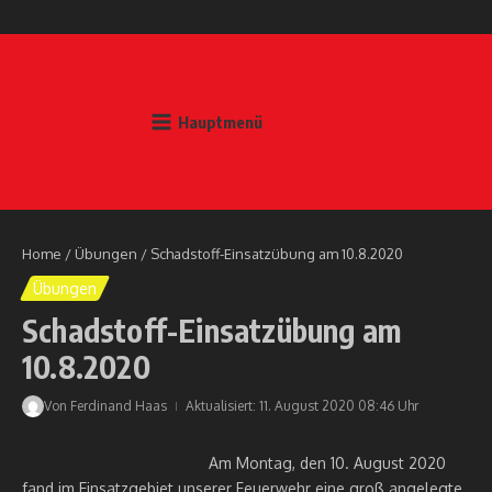
Zum Inhalt springen
Hauptmenü
Home
/
Übungen
/
Schadstoff-Einsatzübung am 10.8.2020
Übungen
Schadstoff-Einsatzübung am
10.8.2020
Von
Ferdinand Haas
Aktualisiert: 11. August 2020
08:46 Uhr
Am Montag, den 10. August 2020
fand im Einsatzgebiet unserer Feuerwehr eine groß angelegte