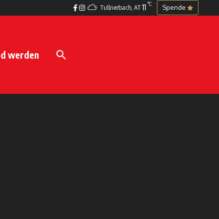
°C
11
Spende
Tullnerbach, AT
ed werden