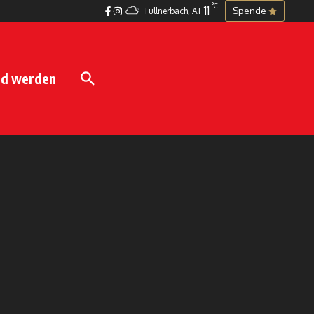
°C
11
Spende
Tullnerbach, AT
ed werden