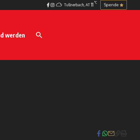
°C
11
Spende
Tullnerbach, AT
ed werden