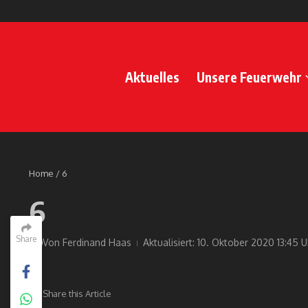
Zum Inhalt springen
Aktuelles
Unsere Feuerwehr
Home
/
6
6
Share
Von
Ferdinand Haas
Aktualisiert: 10. Oktober 2020
13:45 U
Share this Article