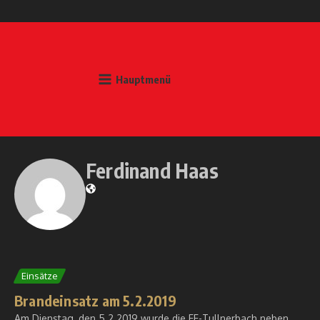
Zum Inhalt springen
Hauptmenü
Ferdinand Haas
Einsätze
Brandeinsatz am 5.2.2019
Am Dienstag, den 5.2.2019 wurde die FF-Tullnerbach neben